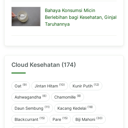
Bahaya Konsumsi Micin
Berlebihan bagi Kesehatan, Ginjal
Taruhannya
Cloud Kesehatan (174)
(9)
(10)
(12)
Oat
Jintan Hitam
Kunir Putih
(6)
(8)
Ashwagandha
Chamomille
(11)
(18)
Daun Sembung
Kacang Kedelai
(15)
(15)
(30)
Blackcurrant
Pare
Biji Mahoni