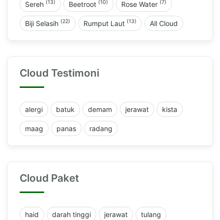
(13)
(10)
(7)
Sereh
Beetroot
Rose Water
(22)
(13)
Biji Selasih
Rumput Laut
All Cloud
Cloud Testimoni
alergi
batuk
demam
jerawat
kista
maag
panas
radang
Cloud Paket
haid
darah tinggi
jerawat
tulang