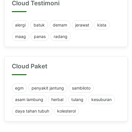
Cloud Testimoni
alergi
batuk
demam
jerawat
kista
maag
panas
radang
Cloud Paket
egm
penyakit jantung
sambiloto
asam lambung
herbal
tulang
kesuburan
daya tahan tubuh
kolesterol