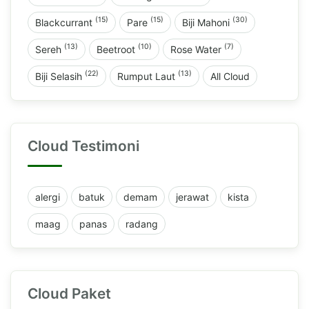
(15)
(15)
(30)
Blackcurrant
Pare
Biji Mahoni
(13)
(10)
(7)
Sereh
Beetroot
Rose Water
(22)
(13)
Biji Selasih
Rumput Laut
All Cloud
Cloud Testimoni
alergi
batuk
demam
jerawat
kista
maag
panas
radang
Cloud Paket