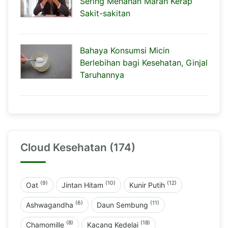
Sering Menahan Marah Kerap
Sakit-sakitan
Bahaya Konsumsi Micin
Berlebihan bagi Kesehatan, Ginjal
Taruhannya
Cloud Kesehatan (174)
(9)
(10)
(12)
Oat
Jintan Hitam
Kunir Putih
(6)
(11)
Ashwagandha
Daun Sembung
(8)
(18)
Chamomille
Kacang Kedelai