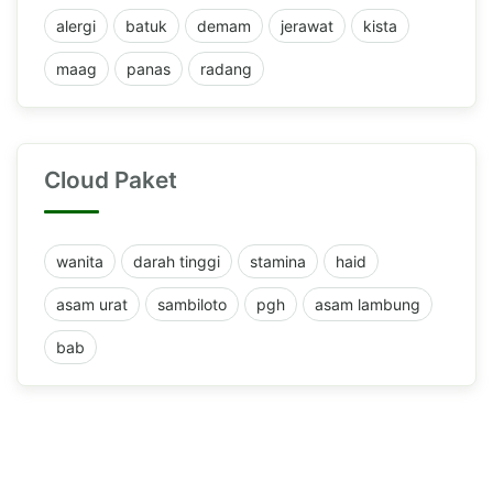
alergi
batuk
demam
jerawat
kista
maag
panas
radang
Cloud Paket
wanita
darah tinggi
stamina
haid
asam urat
sambiloto
pgh
asam lambung
bab