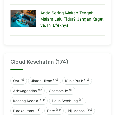
Anda Sering Makan Tengah
Malam Lalu Tidur? Jangan Kaget
ya, Ini Efeknya
Cloud Kesehatan (174)
(9)
(10)
(12)
Oat
Jintan Hitam
Kunir Putih
(6)
(8)
Ashwagandha
Chamomille
(18)
(11)
Kacang Kedelai
Daun Sembung
(15)
(15)
(30)
Blackcurrant
Pare
Biji Mahoni