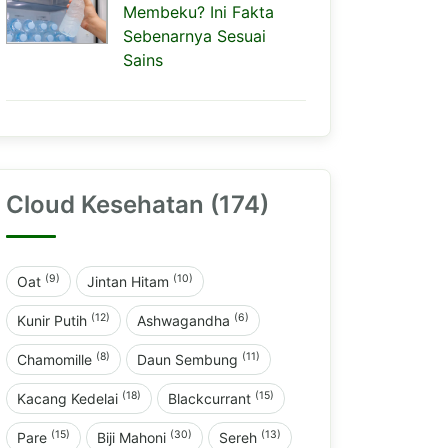
Membeku? Ini Fakta
Sebenarnya Sesuai
Sains
Cloud Kesehatan (174)
(9)
(10)
Oat
Jintan Hitam
(12)
(6)
Kunir Putih
Ashwagandha
(8)
(11)
Chamomille
Daun Sembung
(18)
(15)
Kacang Kedelai
Blackcurrant
(15)
(30)
(13)
Pare
Biji Mahoni
Sereh