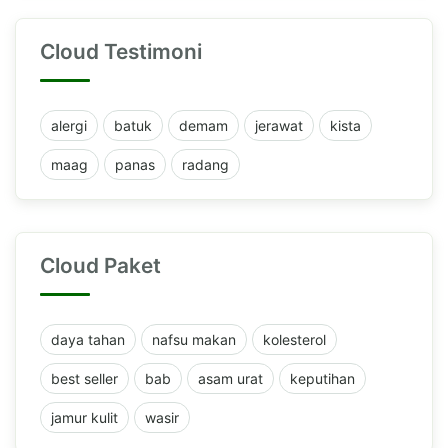
Cloud Testimoni
alergi
batuk
demam
jerawat
kista
maag
panas
radang
Cloud Paket
daya tahan
nafsu makan
kolesterol
best seller
bab
asam urat
keputihan
jamur kulit
wasir