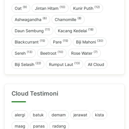
(9)
(10)
(12)
Oat
Jintan Hitam
Kunir Putih
(6)
(8)
Ashwagandha
Chamomille
(11)
(18)
Daun Sembung
Kacang Kedelai
(15)
(15)
(30)
Blackcurrant
Pare
Biji Mahoni
(13)
(10)
(7)
Sereh
Beetroot
Rose Water
(22)
(13)
Biji Selasih
Rumput Laut
All Cloud
Cloud Testimoni
alergi
batuk
demam
jerawat
kista
maag
panas
radang