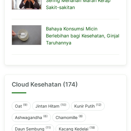
Sering Menahan Marah Kerap
Sakit-sakitan
Bahaya Konsumsi Micin
Berlebihan bagi Kesehatan, Ginjal
Taruhannya
Cloud Kesehatan (174)
(9)
(10)
(12)
Oat
Jintan Hitam
Kunir Putih
(6)
(8)
Ashwagandha
Chamomille
(11)
(18)
Daun Sembung
Kacang Kedelai