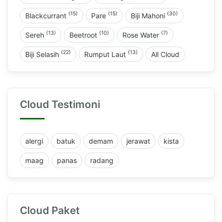
(15)
(15)
(30)
Blackcurrant
Pare
Biji Mahoni
(13)
(10)
(7)
Sereh
Beetroot
Rose Water
(22)
(13)
Biji Selasih
Rumput Laut
All Cloud
Cloud Testimoni
alergi
batuk
demam
jerawat
kista
maag
panas
radang
Cloud Paket