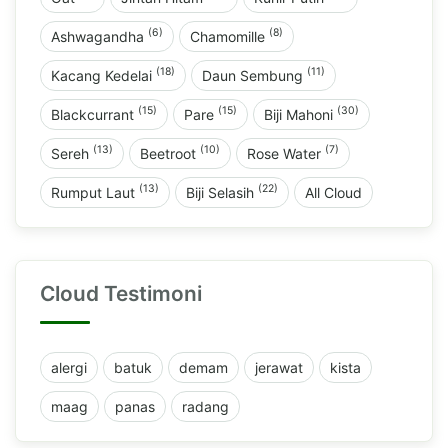
(6)
(8)
Ashwagandha
Chamomille
(18)
(11)
Kacang Kedelai
Daun Sembung
(15)
(15)
(30)
Blackcurrant
Pare
Biji Mahoni
(13)
(10)
(7)
Sereh
Beetroot
Rose Water
(13)
(22)
Rumput Laut
Biji Selasih
All Cloud
Cloud Testimoni
alergi
batuk
demam
jerawat
kista
maag
panas
radang