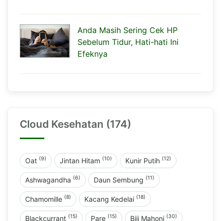
Anda Masih Sering Cek HP
Sebelum Tidur, Hati-hati Ini
Efeknya
Cloud Kesehatan (174)
(9)
(10)
(12)
Oat
Jintan Hitam
Kunir Putih
(6)
(11)
Ashwagandha
Daun Sembung
(8)
(18)
Chamomille
Kacang Kedelai
(15)
(15)
(30)
Blackcurrant
Pare
Biji Mahoni