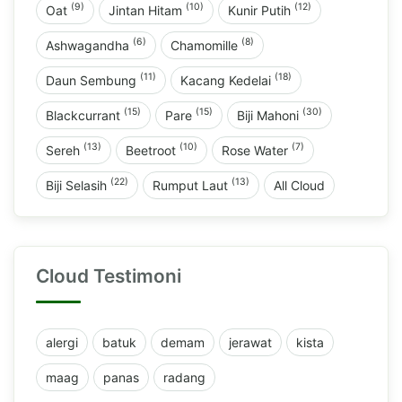
(9)
(10)
(12)
Oat
Jintan Hitam
Kunir Putih
(6)
(8)
Ashwagandha
Chamomille
(11)
(18)
Daun Sembung
Kacang Kedelai
(15)
(15)
(30)
Blackcurrant
Pare
Biji Mahoni
(13)
(10)
(7)
Sereh
Beetroot
Rose Water
(22)
(13)
Biji Selasih
Rumput Laut
All Cloud
Cloud Testimoni
alergi
batuk
demam
jerawat
kista
maag
panas
radang