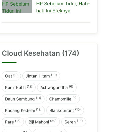
HP Sebelum Tidur, Hati-
hati Ini Efeknya
Cloud Kesehatan (174)
(9)
(10)
Oat
Jintan Hitam
(12)
(6)
Kunir Putih
Ashwagandha
(11)
(8)
Daun Sembung
Chamomille
(18)
(15)
Kacang Kedelai
Blackcurrant
(15)
(30)
(13)
Pare
Biji Mahoni
Sereh