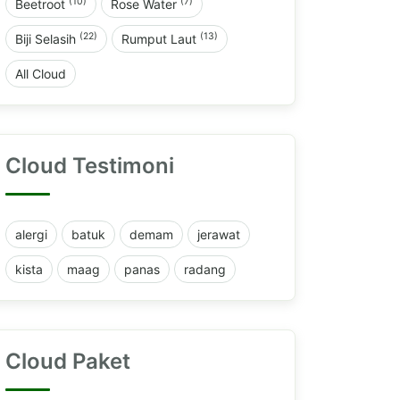
(10)
(7)
Beetroot
Rose Water
(22)
(13)
Biji Selasih
Rumput Laut
All Cloud
Cloud Testimoni
alergi
batuk
demam
jerawat
kista
maag
panas
radang
Cloud Paket