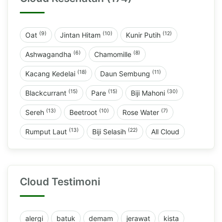
(9)
(10)
(12)
Oat
Jintan Hitam
Kunir Putih
(6)
(8)
Ashwagandha
Chamomille
(18)
(11)
Kacang Kedelai
Daun Sembung
(15)
(15)
(30)
Blackcurrant
Pare
Biji Mahoni
(13)
(10)
(7)
Sereh
Beetroot
Rose Water
(13)
(22)
Rumput Laut
Biji Selasih
All Cloud
Cloud Testimoni
alergi
batuk
demam
jerawat
kista