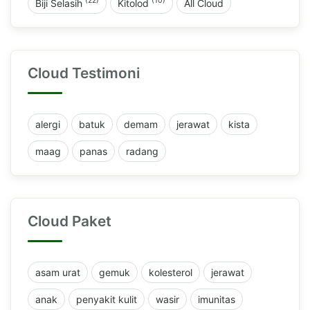
(22)
(10)
Biji Selasih
Kitolod
All Cloud
Cloud Testimoni
alergi
batuk
demam
jerawat
kista
maag
panas
radang
Cloud Paket
asam urat
gemuk
kolesterol
jerawat
anak
penyakit kulit
wasir
imunitas