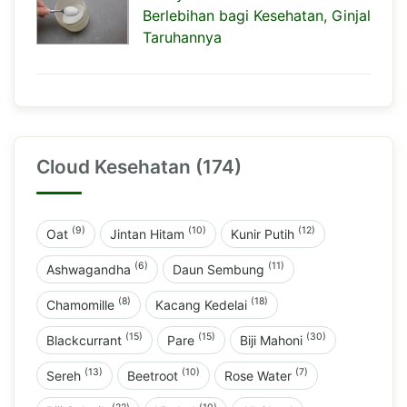
Berlebihan bagi Kesehatan, Ginjal
Taruhannya
Cloud Kesehatan (174)
(9)
(10)
(12)
Oat
Jintan Hitam
Kunir Putih
(6)
(11)
Ashwagandha
Daun Sembung
(8)
(18)
Chamomille
Kacang Kedelai
(15)
(15)
(30)
Blackcurrant
Pare
Biji Mahoni
(13)
(10)
(7)
Sereh
Beetroot
Rose Water