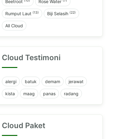
(10)
(7)
Beetroot
Rose Water
(13)
(22)
Rumput Laut
Biji Selasih
All Cloud
Cloud Testimoni
alergi
batuk
demam
jerawat
kista
maag
panas
radang
Cloud Paket