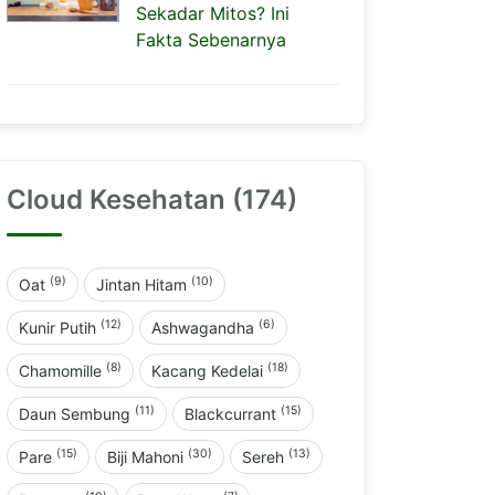
Sekadar Mitos? Ini
Fakta Sebenarnya
Cloud Kesehatan (174)
(9)
(10)
Oat
Jintan Hitam
(12)
(6)
Kunir Putih
Ashwagandha
(8)
(18)
Chamomille
Kacang Kedelai
(11)
(15)
Daun Sembung
Blackcurrant
(15)
(30)
(13)
Pare
Biji Mahoni
Sereh