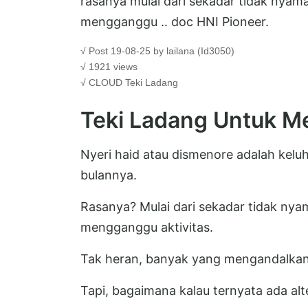
rasanya mulai dari sekadar tidak nya
mengganggu .. doc HNI Pioneer.
√ Post 19-08-25 by lailana (Id3050)
√ 1921 views
√ CLOUD
Teki Ladang
Teki Ladang Untuk M
Nyeri haid atau dismenore adalah kel
bulannya.
Rasanya? Mulai dari sekadar tidak ny
mengganggu aktivitas.
Tak heran, banyak yang mengandalkan 
Tapi, bagaimana kalau ternyata ada alte