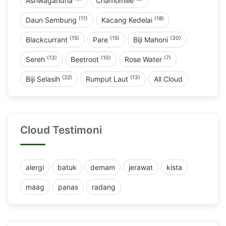
Ashwagandha
Chamomille
(11)
(18)
Daun Sembung
Kacang Kedelai
(15)
(15)
(30)
Blackcurrant
Pare
Biji Mahoni
(13)
(10)
(7)
Sereh
Beetroot
Rose Water
(22)
(13)
Biji Selasih
Rumput Laut
All Cloud
Cloud Testimoni
alergi
batuk
demam
jerawat
kista
maag
panas
radang