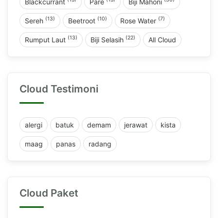
Blackcurrant
Pare
Biji Mahoni
(13)
(10)
(7)
Sereh
Beetroot
Rose Water
(13)
(22)
Rumput Laut
Biji Selasih
All Cloud
Cloud Testimoni
alergi
batuk
demam
jerawat
kista
maag
panas
radang
Cloud Paket