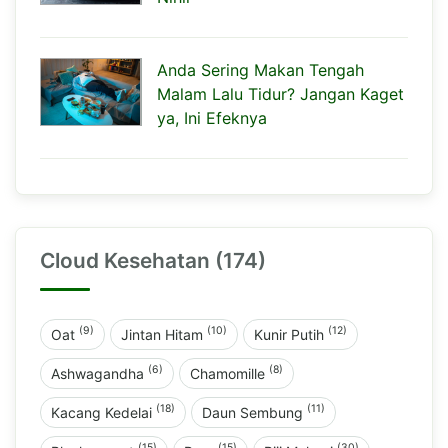
Anda Sering Makan Tengah
Malam Lalu Tidur? Jangan Kaget
ya, Ini Efeknya
Cloud Kesehatan (174)
(9)
(10)
(12)
Oat
Jintan Hitam
Kunir Putih
(6)
(8)
Ashwagandha
Chamomille
(18)
(11)
Kacang Kedelai
Daun Sembung
(15)
(15)
(30)