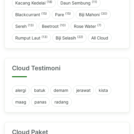
(18)
(11)
Kacang Kedelai
Daun Sembung
(15)
(15)
(30)
Blackcurrant
Pare
Biji Mahoni
(13)
(10)
(7)
Sereh
Beetroot
Rose Water
(13)
(22)
Rumput Laut
Biji Selasih
All Cloud
Cloud Testimoni
alergi
batuk
demam
jerawat
kista
maag
panas
radang
Cloud Paket