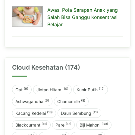
Awas, Pola Sarapan Anak yang
Salah Bisa Ganggu Konsentrasi
Belajar
Cloud Kesehatan (174)
(9)
(10)
(12)
Oat
Jintan Hitam
Kunir Putih
(6)
(8)
Ashwagandha
Chamomille
(18)
(11)
Kacang Kedelai
Daun Sembung
(15)
(15)
(30)
Blackcurrant
Pare
Biji Mahoni