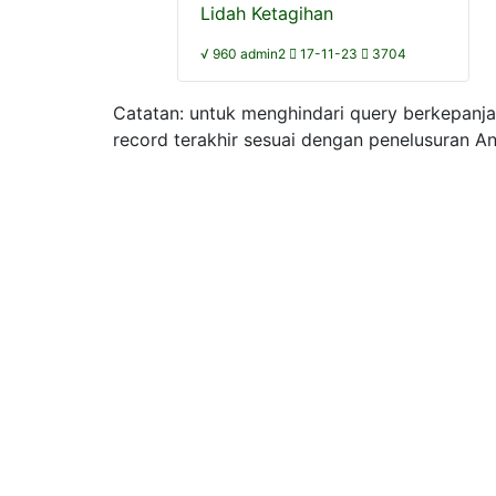
Lidah Ketagihan
√ 960 admin2
17-11-23
3704
Catatan: untuk menghindari query berkepanj
record terakhir sesuai dengan penelusuran A