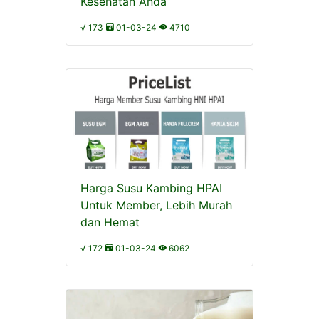
Kesehatan Anda
√ 173
01-03-24
4710
Harga Susu Kambing HPAI
Untuk Member, Lebih Murah
dan Hemat
√ 172
01-03-24
6062