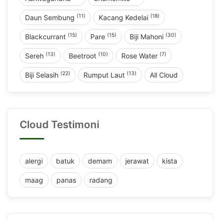
(11)
(18)
Daun Sembung
Kacang Kedelai
(15)
(15)
(30)
Blackcurrant
Pare
Biji Mahoni
(13)
(10)
(7)
Sereh
Beetroot
Rose Water
(22)
(13)
Biji Selasih
Rumput Laut
All Cloud
Cloud Testimoni
alergi
batuk
demam
jerawat
kista
maag
panas
radang