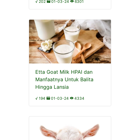
√ 202
01-03-24
6301
Etta Goat Milk HPAI dan
Manfaatnya Untuk Balita
Hingga Lansia
√ 194
01-03-24
4334