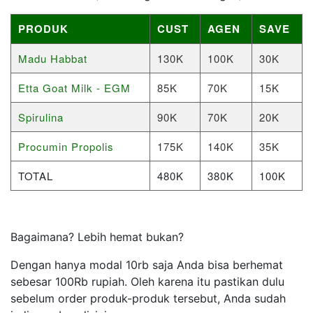
PRODUK
CUST
AGEN
SAVE
Madu Habbat
130K
100K
30K
Etta Goat Milk - EGM
85K
70K
15K
Spirulina
90K
70K
20K
Procumin Propolis
175K
140K
35K
TOTAL
480K
380K
100K
Bagaimana? Lebih hemat bukan?
Dengan hanya modal 10rb saja Anda bisa berhemat
sebesar 100Rb rupiah. Oleh karena itu pastikan dulu
sebelum order produk-produk tersebut, Anda sudah