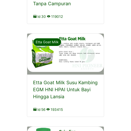
Tanpa Campuran
Id 30
119012
Etta Goat Milk
Etta Goat Milk Susu Kambing
EGM HNI HPAI Untuk Bayi
Hingga Lansia
Id 56
193415