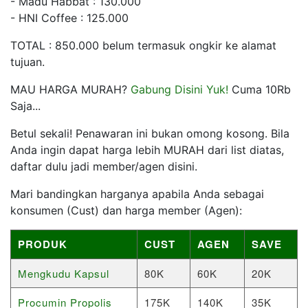
- Madu Habbat : 130.000
- HNI Coffee : 125.000
TOTAL : 850.000 belum termasuk ongkir ke alamat
tujuan.
MAU HARGA MURAH?
Gabung Disini Yuk!
Cuma 10Rb
Saja...
Betul sekali! Penawaran ini bukan omong kosong. Bila
Anda ingin dapat harga lebih MURAH dari list diatas,
daftar dulu jadi member/agen disini.
Mari bandingkan harganya apabila Anda sebagai
konsumen (Cust) dan harga member (Agen):
PRODUK
CUST
AGEN
SAVE
Mengkudu Kapsul
80K
60K
20K
Procumin Propolis
175K
140K
35K