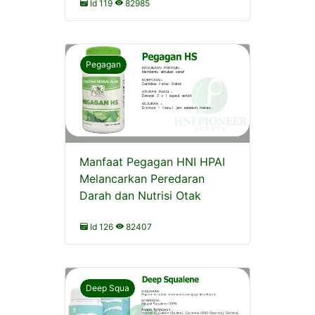
Id 119
82985
Pegagan
Manfaat Pegagan HNI HPAI
Melancarkan Peredaran
Darah dan Nutrisi Otak
Id 126
82407
Deep Squa