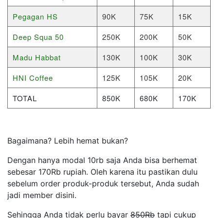
Pegagan HS
90K
75K
15K
Deep Squa 50
250K
200K
50K
Madu Habbat
130K
100K
30K
HNI Coffee
125K
105K
20K
TOTAL
850K
680K
170K
Bagaimana? Lebih hemat bukan?
Dengan hanya modal 10rb saja Anda bisa berhemat
sebesar 170Rb rupiah. Oleh karena itu pastikan dulu
sebelum order produk-produk tersebut, Anda sudah
jadi member disini.
Sehingga Anda tidak perlu bayar
850Rb
tapi cukup