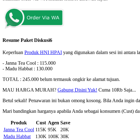
Resume Paket Diskusi6
Keperluan
Produk HNI HPAI
yang digunakan dalam sesi ini antara la
- Janna Tea Cool : 115.000
- Madu Habbat : 130.000
TOTAL : 245.000 belum termasuk ongkir ke alamat tujuan.
MAU HARGA MURAH?
Gabung Disini Yuk!
Cuma 10Rb Saja...
Betul sekali! Penawaran ini bukan omong kosong. Bila Anda ingin dap
Mari bandingkan harganya apabila Anda sebagai konsumen (Cust) d
Produk
Cust
Agen
Save
Janna Tea Cool
115K
95K
20K
Madu Habbat
130K
100K
30K