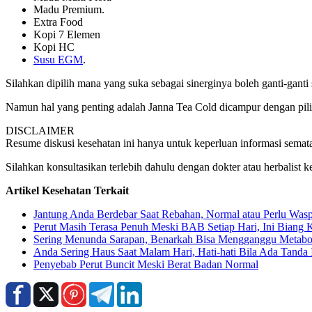
Madu Premium.
Extra Food
Kopi 7 Elemen
Kopi HC
Susu EGM
.
Silahkan dipilih mana yang suka sebagai sinerginya boleh ganti-ganti 
Namun hal yang penting adalah Janna Tea Cold dicampur dengan pilihan
DISCLAIMER
Resume diskusi kesehatan ini hanya untuk keperluan informasi semata,
Silahkan konsultasikan terlebih dahulu dengan dokter atau herbalis
Artikel Kesehatan Terkait
Jantung Anda Berdebar Saat Rebahan, Normal atau Perlu Was
Perut Masih Terasa Penuh Meski BAB Setiap Hari, Ini Biang 
Sering Menunda Sarapan, Benarkah Bisa Mengganggu Metabo
Anda Sering Haus Saat Malam Hari, Hati-hati Bila Ada Tanda 
Penyebab Perut Buncit Meski Berat Badan Normal