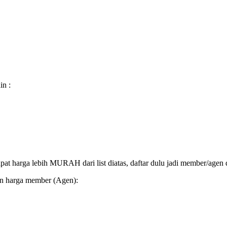
in :
at harga lebih MURAH dari list diatas, daftar dulu jadi member/agen d
an harga member (Agen):