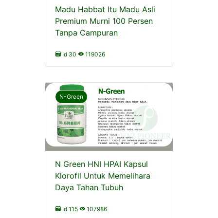
Madu Habbat Itu Madu Asli
Premium Murni 100 Persen
Tanpa Campuran
Id 30
119026
N-Green
N Green HNI HPAI Kapsul
Klorofil Untuk Memelihara
Daya Tahan Tubuh
Id 115
107986