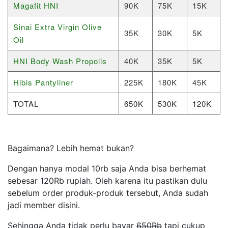
Magafit HNI
90K
75K
15K
Sinai Extra Virgin Olive
35K
30K
5K
Oil
HNI Body Wash Propolis
40K
35K
5K
Hibis Pantyliner
225K
180K
45K
TOTAL
650K
530K
120K
Bagaimana? Lebih hemat bukan?
Dengan hanya modal 10rb saja Anda bisa berhemat
sebesar 120Rb rupiah. Oleh karena itu pastikan dulu
sebelum order produk-produk tersebut, Anda sudah
jadi member disini.
Sehingga Anda tidak perlu bayar
650Rb
tapi cukup