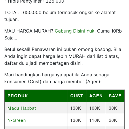
- Hibis Pantyliner : 225.000
TOTAL : 650.000 belum termasuk ongkir ke alamat
tujuan.
MAU HARGA MURAH?
Gabung Disini Yuk!
Cuma 10Rb
Saja...
Betul sekali! Penawaran ini bukan omong kosong. Bila
Anda ingin dapat harga lebih MURAH dari list diatas,
daftar dulu jadi member/agen disini.
Mari bandingkan harganya apabila Anda sebagai
konsumen (Cust) dan harga member (Agen):
PRODUK
CUST
AGEN
SAVE
Madu Habbat
130K
100K
30K
N-Green
130K
110K
20K