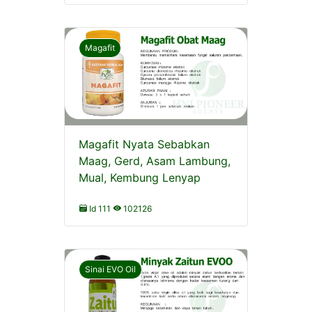
Magafit
Magafit Nyata Sebabkan
Maag, Gerd, Asam Lambung,
Mual, Kembung Lenyap
Id 111
102126
Sinai EVO Oil