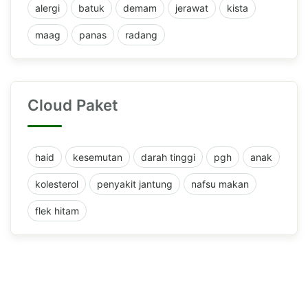
alergi
batuk
demam
jerawat
kista
maag
panas
radang
Cloud Paket
haid
kesemutan
darah tinggi
pgh
anak
kolesterol
penyakit jantung
nafsu makan
flek hitam