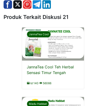
Produk Terkait Diskusi 21
JannaTea Cool
JannaTea Cool Teh Herbal
Sensasi Timur Tengah
Id 140
56066
Madu Habbat