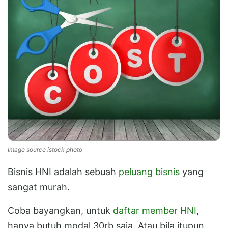
Image source istock photo
Bisnis HNI adalah sebuah
peluang bisnis
yang
sangat murah.
Coba bayangkan, untuk
daftar member HNI
,
hanya butuh modal 30rb saja. Atau bila itupun