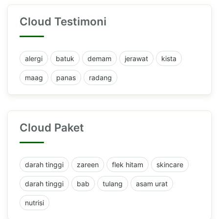
Cloud Testimoni
alergi
batuk
demam
jerawat
kista
maag
panas
radang
Cloud Paket
darah tinggi
zareen
flek hitam
skincare
darah tinggi
bab
tulang
asam urat
nutrisi