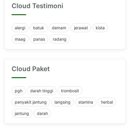
Cloud Testimoni
alergi
batuk
demam
jerawat
kista
maag
panas
radang
Cloud Paket
pgh
darah tinggi
trombosit
penyakit jantung
langsing
stamina
herbal
jantung
darah