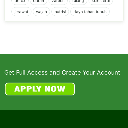
detox
darah
zareen
tulang
kolesterol
jerawat
wajah
nutrisi
daya tahan tubuh
Get Full Access and Create Your Account