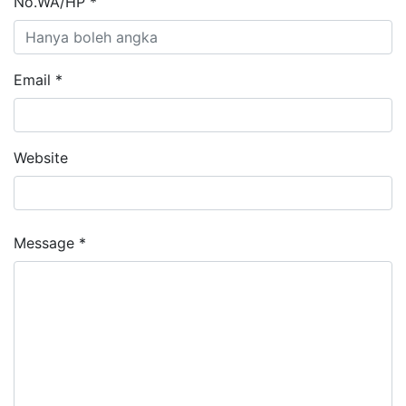
No.WA/HP *
Email *
Website
Message *