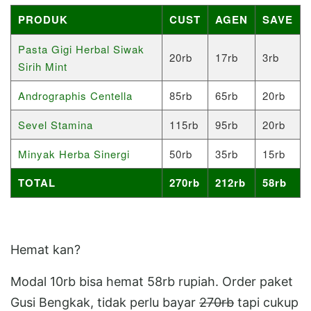
PRODUK
CUST
AGEN
SAVE
Pasta Gigi Herbal Siwak
20rb
17rb
3rb
Sirih Mint
Andrographis Centella
85rb
65rb
20rb
Sevel Stamina
115rb
95rb
20rb
Minyak Herba Sinergi
50rb
35rb
15rb
TOTAL
270rb
212rb
58rb
Hemat kan?
Modal 10rb bisa hemat 58rb rupiah. Order paket
Gusi Bengkak, tidak perlu bayar
270rb
tapi cukup