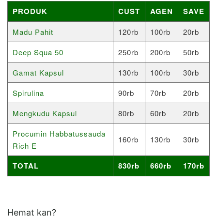
PRODUK
CUST
AGEN
SAVE
Madu Pahit
120rb
100rb
20rb
Deep Squa 50
250rb
200rb
50rb
Gamat Kapsul
130rb
100rb
30rb
Spirulina
90rb
70rb
20rb
Mengkudu Kapsul
80rb
60rb
20rb
Procumin Habbatussauda
160rb
130rb
30rb
Rich E
TOTAL
830rb
660rb
170rb
Hemat kan?