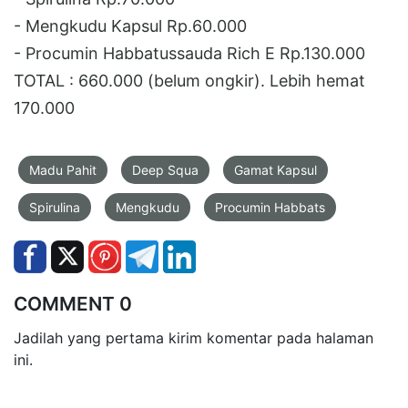
- Mengkudu Kapsul Rp.60.000
- Procumin Habbatussauda Rich E Rp.130.000
TOTAL : 660.000 (belum ongkir). Lebih hemat
170.000
Madu Pahit
Deep Squa
Gamat Kapsul
Spirulina
Mengkudu
Procumin Habbats
COMMENT 0
Jadilah yang pertama kirim komentar pada halaman
ini.