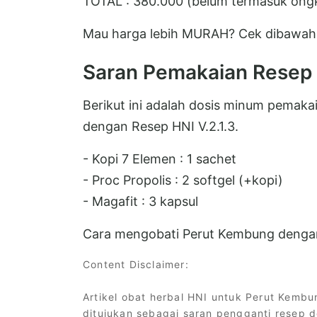
TOTAL : 380.000 (belum termasuk ongk
Mau harga lebih MURAH? Cek dibawah 
Saran Pemakaian Resep
Berikut ini adalah dosis minum pemak
dengan Resep HNI V.2.1.3.
- Kopi 7 Elemen : 1 sachet
- Proc Propolis : 2 softgel (+kopi)
- Magafit : 3 kapsul
Cara mengobati Perut Kembung dengan
Content Disclaimer:
Artikel obat herbal HNI untuk Perut Kembu
ditujukan sebagai saran pengganti resep d