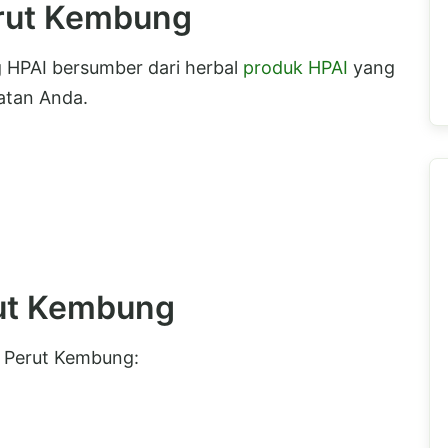
erut Kembung
g HPAI bersumber dari herbal
produk HPAI
yang
atan Anda.
rut Kembung
k Perut Kembung: