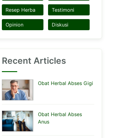
Resep Herba
Testimoni
Opinion
Diskusi
Recent Articles
Obat Herbal Abses Gigi
Obat Herbal Abses
Anus