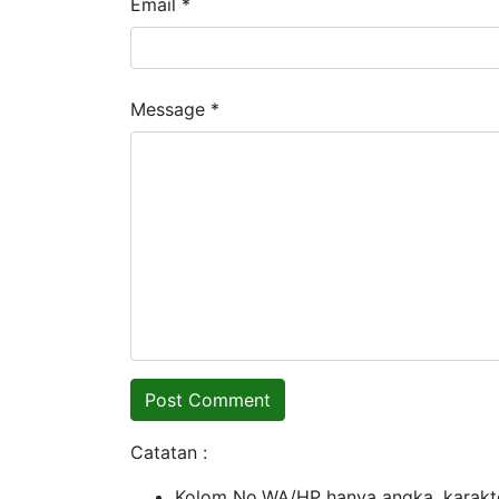
Email *
Message *
Catatan :
Kolom No.WA/HP hanya angka, karakte