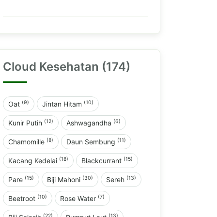
Cloud Kesehatan (174)
(9)
(10)
Oat
Jintan Hitam
(12)
(6)
Kunir Putih
Ashwagandha
(8)
(11)
Chamomille
Daun Sembung
(18)
(15)
Kacang Kedelai
Blackcurrant
(15)
(30)
(13)
Pare
Biji Mahoni
Sereh
(10)
(7)
Beetroot
Rose Water
(22)
(13)