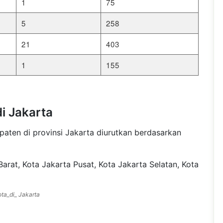
1
75
5
258
21
403
1
155
i Jakarta
paten di provinsi Jakarta diurutkan berdasarkan
arat, Kota Jakarta Pusat, Kota Jakarta Selatan, Kota
ota_di_ Jakarta