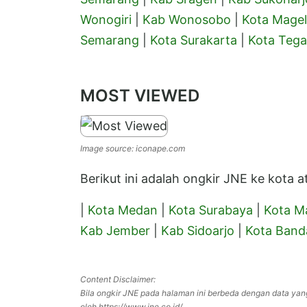
Wonogiri
|
Kab Wonosobo
|
Kota Mage
Semarang
|
Kota Surakarta
|
Kota Tega
MOST VIEWED
Image source: iconape.com
Berikut ini adalah ongkir JNE ke kota
|
Kota Medan
|
Kota Surabaya
|
Kota M
Kab Jember
|
Kab Sidoarjo
|
Kota Band
Content Disclaimer:
Bila ongkir JNE pada halaman ini berbeda dengan data yan
oleh https://www.jne.co.id/.