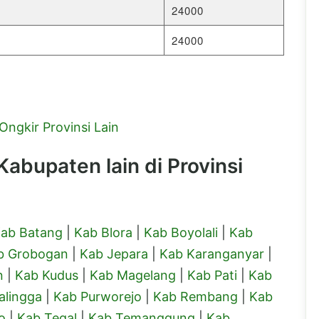
24000
24000
Ongkir Provinsi Lain
abupaten lain di Provinsi
ab Batang
|
Kab Blora
|
Kab Boyolali
|
Kab
b Grobogan
|
Kab Jepara
|
Kab Karanganyar
|
n
|
Kab Kudus
|
Kab Magelang
|
Kab Pati
|
Kab
alingga
|
Kab Purworejo
|
Kab Rembang
|
Kab
o
|
Kab Tegal
|
Kab Temanggung
|
Kab