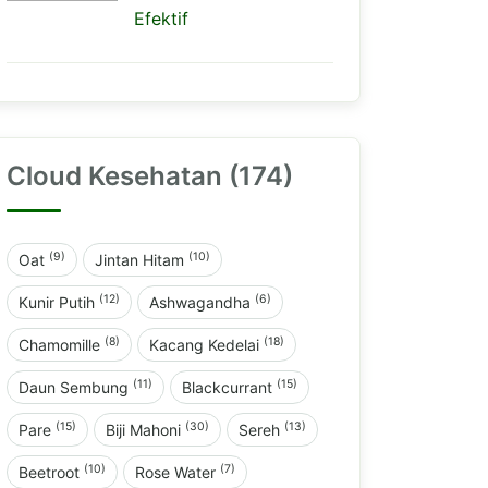
Efektif
Cloud Kesehatan (174)
(9)
(10)
Oat
Jintan Hitam
(12)
(6)
Kunir Putih
Ashwagandha
(8)
(18)
Chamomille
Kacang Kedelai
(11)
(15)
Daun Sembung
Blackcurrant
(15)
(30)
(13)
Pare
Biji Mahoni
Sereh
(10)
(7)
Beetroot
Rose Water