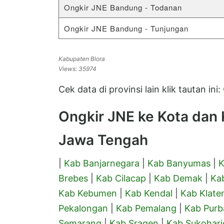
Ongkir JNE Bandung - Todanan
Ongkir JNE Bandung - Tunjungan
Kabupaten Blora
Views: 35974
Cek data di provinsi lain klik tautan ini:
Ongkir JNE ke Kota dan K
Jawa Tengah
|
Kab Banjarnegara
|
Kab Banyumas
|
K
Brebes
|
Kab Cilacap
|
Kab Demak
|
Ka
Kab Kebumen
|
Kab Kendal
|
Kab Klate
Pekalongan
|
Kab Pemalang
|
Kab Purb
Semarang
|
Kab Sragen
|
Kab Sukoharj