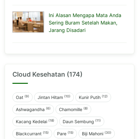
Ini Alasan Mengapa Mata Anda
Sering Buram Setelah Makan,
Jarang Disadari
Cloud Kesehatan (174)
(9)
(10)
(12)
Oat
Jintan Hitam
Kunir Putih
(6)
(8)
Ashwagandha
Chamomille
(18)
(11)
Kacang Kedelai
Daun Sembung
(15)
(15)
(30)
Blackcurrant
Pare
Biji Mahoni