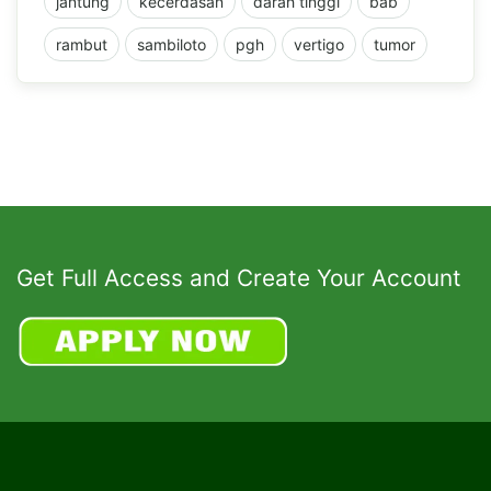
jantung
kecerdasan
darah tinggi
bab
rambut
sambiloto
pgh
vertigo
tumor
Get Full Access and Create Your Account