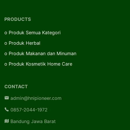
PRODUCTS
o
Produk Semua Kategori
o
Produk Herbal
o
Produk Makanan dan Minuman
o
Produk Kosmetik Home Care
CONTACT
admin@hnipioneer.com
0857-2044-1972
Bandung Jawa Barat