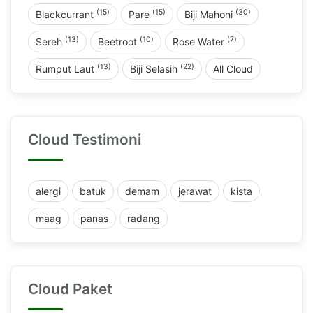
(15)
(15)
(30)
Blackcurrant
Pare
Biji Mahoni
(13)
(10)
(7)
Sereh
Beetroot
Rose Water
(13)
(22)
Rumput Laut
Biji Selasih
All Cloud
Cloud Testimoni
alergi
batuk
demam
jerawat
kista
maag
panas
radang
Cloud Paket