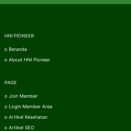
HNI PIONEER
o
Beranda
o
About HNI Pioneer
PAGE
o
Join Member
o
Login Member Area
o
Artikel Kesehatan
o
Artikel SEO