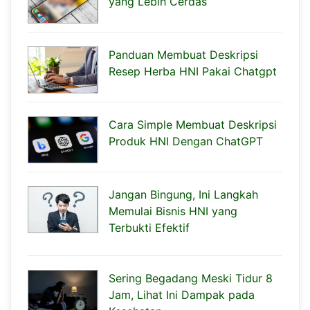
yang Lebih Cerdas
Panduan Membuat Deskripsi
Resep Herba HNI Pakai Chatgpt
Cara Simple Membuat Deskripsi
Produk HNI Dengan ChatGPT
Jangan Bingung, Ini Langkah
Memulai Bisnis HNI yang
Terbukti Efektif
Sering Begadang Meski Tidur 8
Jam, Lihat Ini Dampak pada