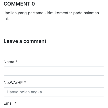
COMMENT 0
Jadilah yang pertama kirim komentar pada halaman
ini.
Leave a comment
Nama *
No.WA/HP *
Email *