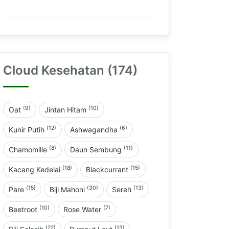
Cloud Kesehatan (174)
(9)
(10)
Oat
Jintan Hitam
(12)
(6)
Kunir Putih
Ashwagandha
(8)
(11)
Chamomille
Daun Sembung
(18)
(15)
Kacang Kedelai
Blackcurrant
(15)
(30)
(13)
Pare
Biji Mahoni
Sereh
(10)
(7)
Beetroot
Rose Water
(22)
(13)