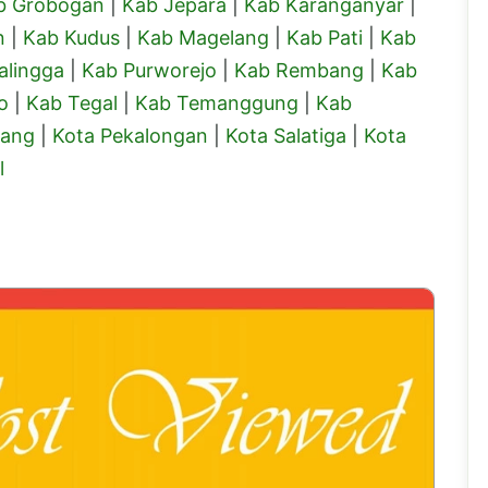
b Grobogan
|
Kab Jepara
|
Kab Karanganyar
|
n
|
Kab Kudus
|
Kab Magelang
|
Kab Pati
|
Kab
alingga
|
Kab Purworejo
|
Kab Rembang
|
Kab
o
|
Kab Tegal
|
Kab Temanggung
|
Kab
lang
|
Kota Pekalongan
|
Kota Salatiga
|
Kota
l