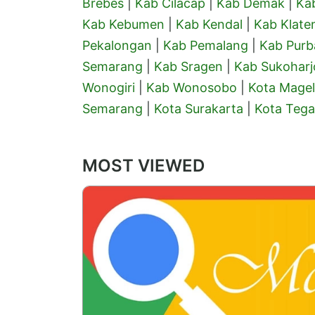
Brebes
|
Kab Cilacap
|
Kab Demak
|
Ka
Kab Kebumen
|
Kab Kendal
|
Kab Klate
Pekalongan
|
Kab Pemalang
|
Kab Purb
Semarang
|
Kab Sragen
|
Kab Sukoharj
Wonogiri
|
Kab Wonosobo
|
Kota Mage
Semarang
|
Kota Surakarta
|
Kota Tega
MOST VIEWED