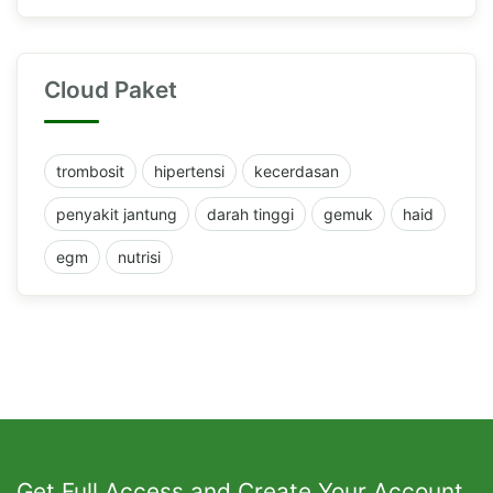
Cloud Paket
trombosit
hipertensi
kecerdasan
penyakit jantung
darah tinggi
gemuk
haid
egm
nutrisi
Get Full Access and Create Your Account