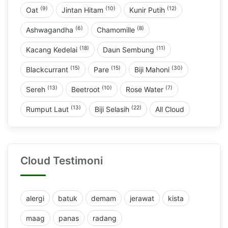
(9)
(10)
(12)
Oat
Jintan Hitam
Kunir Putih
(6)
(8)
Ashwagandha
Chamomille
(18)
(11)
Kacang Kedelai
Daun Sembung
(15)
(15)
(30)
Blackcurrant
Pare
Biji Mahoni
(13)
(10)
(7)
Sereh
Beetroot
Rose Water
(13)
(22)
Rumput Laut
Biji Selasih
All Cloud
Cloud Testimoni
alergi
batuk
demam
jerawat
kista
maag
panas
radang