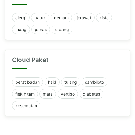
alergi
batuk
demam
jerawat
kista
maag
panas
radang
Cloud Paket
berat badan
haid
tulang
sambiloto
flek hitam
mata
vertigo
diabetes
kesemutan