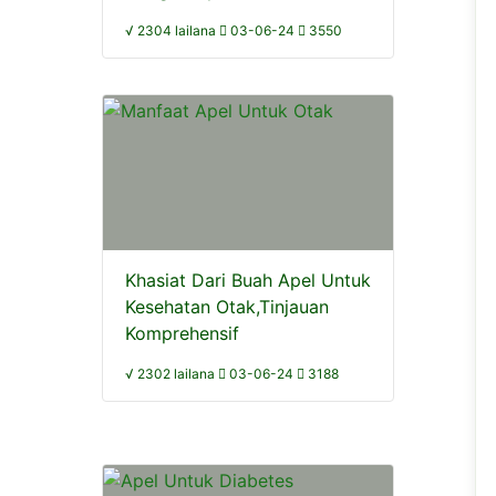
√ 2304 lailana
03-06-24
3550
Khasiat Dari Buah Apel Untuk
Kesehatan Otak,Tinjauan
Komprehensif
√ 2302 lailana
03-06-24
3188