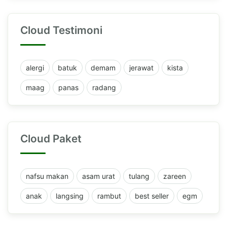
Cloud Testimoni
alergi
batuk
demam
jerawat
kista
maag
panas
radang
Cloud Paket
nafsu makan
asam urat
tulang
zareen
anak
langsing
rambut
best seller
egm