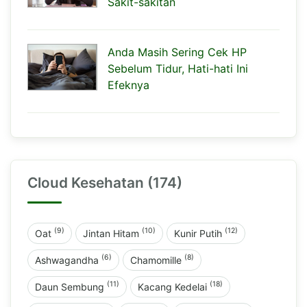
Sakit-sakitan
Anda Masih Sering Cek HP
Sebelum Tidur, Hati-hati Ini
Efeknya
Cloud Kesehatan (174)
(9)
(10)
(12)
Oat
Jintan Hitam
Kunir Putih
(6)
(8)
Ashwagandha
Chamomille
(11)
(18)
Daun Sembung
Kacang Kedelai