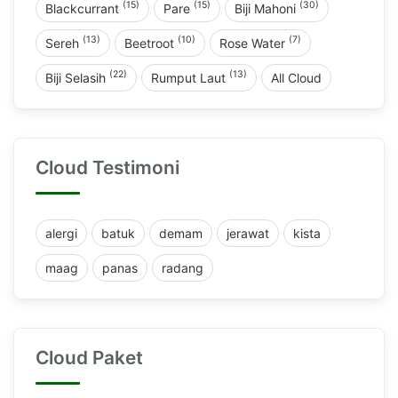
(15)
(15)
(30)
Blackcurrant
Pare
Biji Mahoni
(13)
(10)
(7)
Sereh
Beetroot
Rose Water
(22)
(13)
Biji Selasih
Rumput Laut
All Cloud
Cloud Testimoni
alergi
batuk
demam
jerawat
kista
maag
panas
radang
Cloud Paket