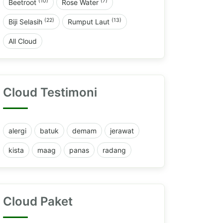
(10)
(7)
Beetroot
Rose Water
(22)
(13)
Biji Selasih
Rumput Laut
All Cloud
Cloud Testimoni
alergi
batuk
demam
jerawat
kista
maag
panas
radang
Cloud Paket