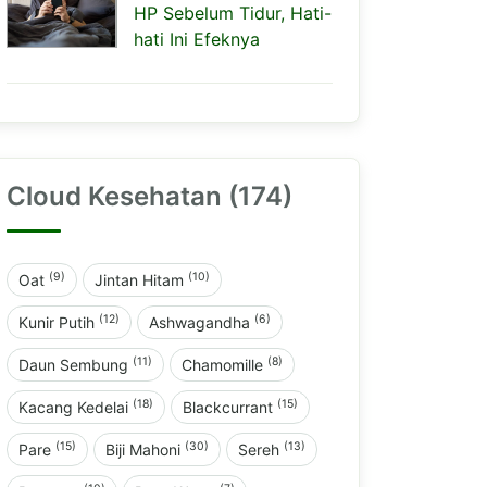
HP Sebelum Tidur, Hati-
hati Ini Efeknya
Cloud Kesehatan (174)
(9)
(10)
Oat
Jintan Hitam
(12)
(6)
Kunir Putih
Ashwagandha
(11)
(8)
Daun Sembung
Chamomille
(18)
(15)
Kacang Kedelai
Blackcurrant
(15)
(30)
(13)
Pare
Biji Mahoni
Sereh