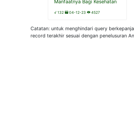
Manfaatnya Bagi Kesehatan
√ 132
04-12-23
4527
Catatan: untuk menghindari query berkepanj
record terakhir sesuai dengan penelusuran A