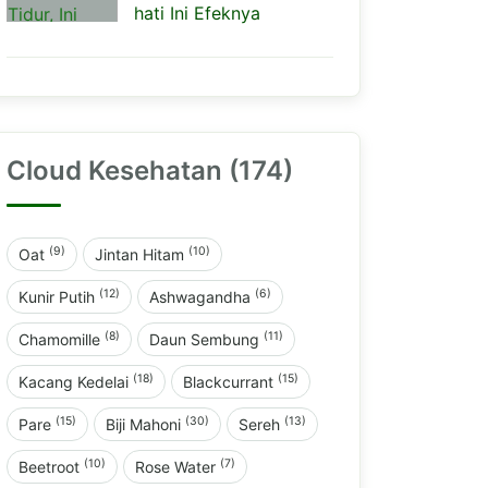
hati Ini Efeknya
Cloud Kesehatan (174)
(9)
(10)
Oat
Jintan Hitam
(12)
(6)
Kunir Putih
Ashwagandha
(8)
(11)
Chamomille
Daun Sembung
(18)
(15)
Kacang Kedelai
Blackcurrant
(15)
(30)
(13)
Pare
Biji Mahoni
Sereh
(10)
(7)
Beetroot
Rose Water