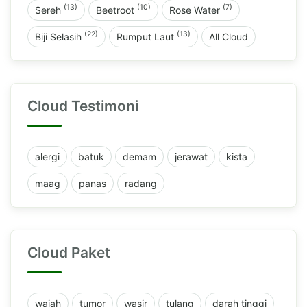
(13)
(10)
(7)
Sereh
Beetroot
Rose Water
(22)
(13)
Biji Selasih
Rumput Laut
All Cloud
Cloud Testimoni
alergi
batuk
demam
jerawat
kista
maag
panas
radang
Cloud Paket
wajah
tumor
wasir
tulang
darah tinggi