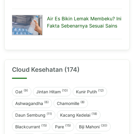
Air Es Bikin Lemak Membeku? Ini
Fakta Sebenarnya Sesuai Sains
Cloud Kesehatan (174)
(9)
(10)
(12)
Oat
Jintan Hitam
Kunir Putih
(6)
(8)
Ashwagandha
Chamomille
(11)
(18)
Daun Sembung
Kacang Kedelai
(15)
(15)
(30)
Blackcurrant
Pare
Biji Mahoni