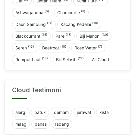
Oat
Jintan Hitam
Kunir Putih
(6)
(8)
Ashwagandha
Chamomille
(11)
(18)
Daun Sembung
Kacang Kedelai
(15)
(15)
(30)
Blackcurrant
Pare
Biji Mahoni
(13)
(10)
(7)
Sereh
Beetroot
Rose Water
(13)
(22)
Rumput Laut
Biji Selasih
All Cloud
Cloud Testimoni
alergi
batuk
demam
jerawat
kista
maag
panas
radang