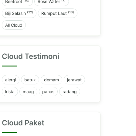
(10)
(7)
Beetroot
Rose Water
(22)
(13)
Biji Selasih
Rumput Laut
All Cloud
Cloud Testimoni
alergi
batuk
demam
jerawat
kista
maag
panas
radang
Cloud Paket