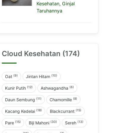
Kesehatan, Ginjal
Taruhannya
Cloud Kesehatan (174)
(9)
(10)
Oat
Jintan Hitam
(12)
(6)
Kunir Putih
Ashwagandha
(11)
(8)
Daun Sembung
Chamomille
(18)
(15)
Kacang Kedelai
Blackcurrant
(15)
(30)
(13)
Pare
Biji Mahoni
Sereh