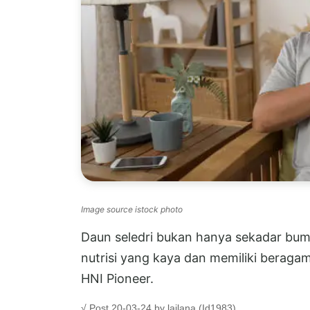
Image source istock photo
Daun seledri bukan hanya sekadar bu
nutrisi yang kaya dan memiliki beraga
HNI Pioneer.
√ Post 20-03-24 by lailana (Id1983)